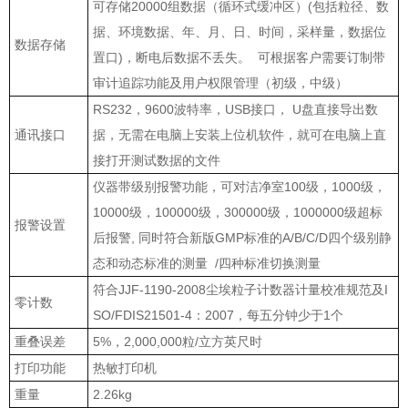
可存储20000组数据（循环式缓冲区）(包括粒径、数
据、环境数据、年、月、日、时间，采样量，数据位
数据存储
置口)，断电后数据不丢失。 可根据客户需要订制带
审计追踪功能及用户权限管理（初级，中级）
RS232，9600波特率，USB接口， U盘直接导出数
通讯接口
据，无需在电脑上安装上位机软件，就可在电脑上直
接打开测试数据的文件
仪器带级别报警功能，可对洁净室100级，1000级，
10000级，100000级，300000级，1000000级超标
报警设置
后报警, 同时符合新版GMP标准的A/B/C/D四个级别静
态和动态标准的测量 /四种标准切换测量
符合JJF-1190-2008尘埃粒子计数器计量校准规范及I
零计数
SO/FDIS21501-4：2007，每五分钟少于1个
重叠误差
5%，2,000,000粒/立方英尺时
打印功能
热敏打印机
重量
2.26kg