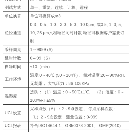
测试方式
单一、重复、连续、计算、远程
单位换算
单位可换算成m3
0.3、0.5、1.0、3.0、5.0、10.0μm, 或0.5, 1, 3, 5,
粒径通道
10, 25 μm六档粒径同时计数.粒径可根据客户需要订
制
采样周期
1～9999 (S)
延时计数
0～99（S）
自净时间
≤10（min）
温度:0～40℃ (50～104℉)， 相对温度:20～90%RH,
工作环境
无凝露， 大气压力：86-106KPa
选购：（1）温度：0～50℃±1℃. （2）湿度：0～
温湿度
100%RH±5%
采样点数（A）：2～9点设定， 每点采样次数：
UCL设置
（L）2～9次设定，测量位置：0-999
UCL报表
符合ISO14644-1、GB50073-2001、 GMP(2010)