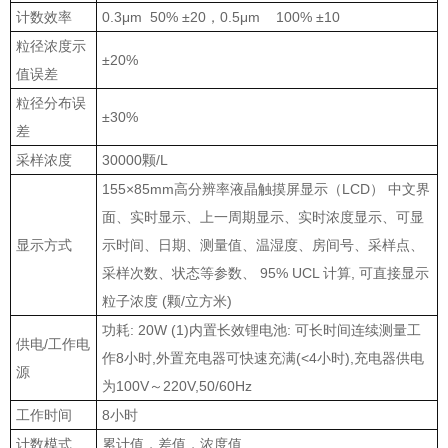
计数效率
0.3μm 50% ±20，0.5μm 100% ±10
粒径浓度示
±20%
值误差
粒径分布误
±30%
差
采样浓度
30000颗/L
155×85mm高分辨率液晶触摸屏显示（LCD） 中文界
面、实时显示、上一周期显示、实时浓度显示、可显
显示方式
示时间、日期、测量值、温湿度、房间号、采样点、
采样次数、状态等参数、 95% UCL 计算, 可直接显示
粒子浓度 (颗/立方米)
功耗: 20W (1)内置长效锂电池: 可长时间连续测量工
供电/工作电
作8小时,外置充电器可快速充满(<4小时),充电器供电
源
为100V～220V,50/60Hz
工作时间
8小时
计数模式
累计值，差值，浓度值