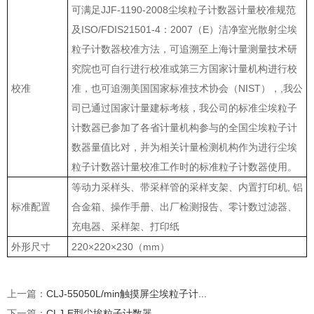
可满足JJF-1190-2008尘埃粒子计数器计量校准规范
及ISO/FDIS21501-4：2007（E）洁净室光散射尘埃
粒子计数器校准方法，可追溯至上海计量测量技术研
究院也可自行进行校准或第三方国家计量机构进行校
校准
准，也可追溯美国国家标准技术协会（NIST），,我公
司已通过国家计量建标考核，我公司的标准尘埃粒子
计数器已参加了各省计量机构参与的全国尘埃粒子计
数器量值比对，并为相关计量检测机构作为进行尘埃
粒子计数器计量校准工作时的标准粒子计数器使用。
等动力采样头、带采样管的采样支架、内置打印机, 铝
标准配置
合金箱、操作手册、出厂检测报告、零计数过滤器、
充电器、采样架、打印纸
外形尺寸
220×220×230（mm）
上一篇：
CLJ-55050L/min触摸屏尘埃粒子计...
下一篇：
CLJ-E型尘埃粒子计数器